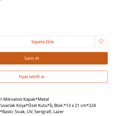
Okul Çantaları
Sepete Ekle
Satın Al
Fiyat teklifi al
i Mıknatıslı Kapak*Metal
*Yuvarlak Köşe*Özel Kutu*İç Blok:*13 x 21 cm*224
*Baskı: Sıcak, UV, Serigrafi, Lazer