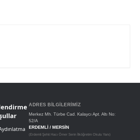
ADRES BILGILERIMIZ
ilendirme
şullar
Merkez Mh. Türbe Cad. Kalaycı Apt. Altı No:
52/A
ERDEMLİ / MERSİN
Aydınlatma
(Erdemli Şehit Hacı Ömer Serin İlköğretim Okulu Yanı)