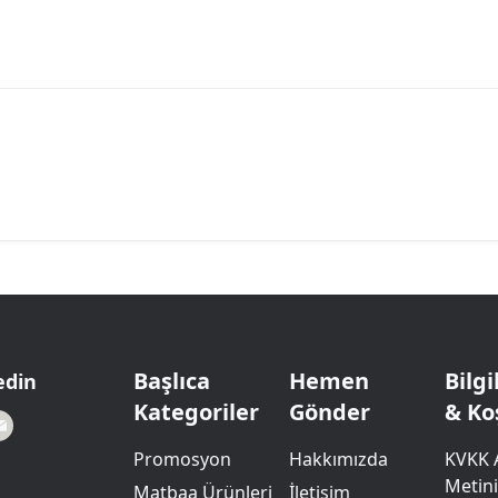
Başlıca
Hemen
Bilg
edin
Kategoriler
Gönder
& Ko
Promosyon
Hakkımızda
KVKK 
Metini
Matbaa Ürünleri
İletişim