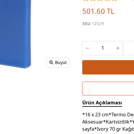
Powerbank Defter
Baskılı Masa Örtüsü
501.60 TL
Wireless Masa Lambası
SKU
12529
Büyüt
Ürün Açıklaması
*16 x 23 cm*Termo Der
Aksesuar*Kartvizitlik
sayfa*Ivory 70 gr Kağıt