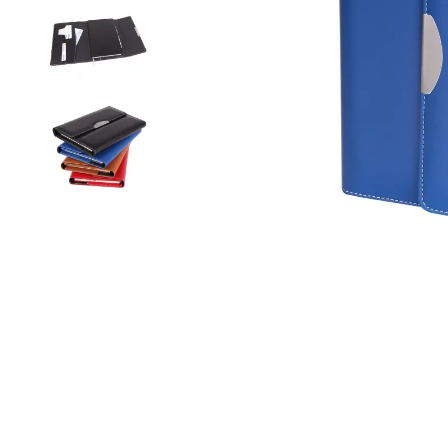
Roller Kalemler
Scrikss Kalemler