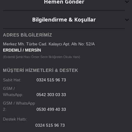
Hemen Gönder
Bilgilendirme & Koşullar
ADRES BILGILERIMIZ
Merkez Mh. Türbe Cad. Kalaycı Apt. Altı No: 52/A
ERDEMLİ / MERSİN
(Erdemli Şehit Hacı Ömer Serin İlköğretim Okulu Yanı)
MÜŞTERI HIZMETLERI & DESTEK
Sabit Hat:
0324 515 96 73
GSM /
WhatsApp:
0542 303 03 33
GSM / WhatsApp
2:
0530 499 40 33
Destek Hattı:
0324 515 96 73