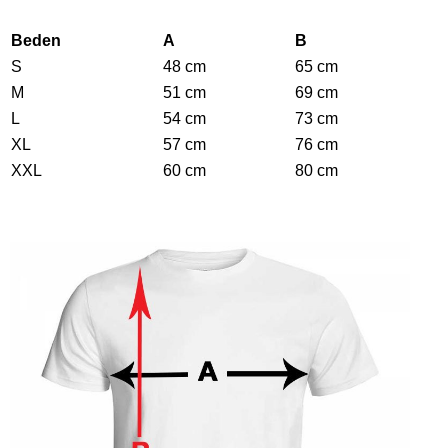
Beden
A
B
S
48 cm
65 cm
M
51 cm
69 cm
L
54 cm
73 cm
XL
57 cm
76 cm
XXL
60 cm
80 cm