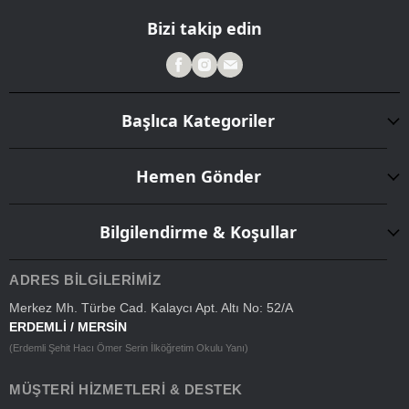
Bizi takip edin
Başlıca Kategoriler
Hemen Gönder
Bilgilendirme & Koşullar
ADRES BILGILERIMIZ
Merkez Mh. Türbe Cad. Kalaycı Apt. Altı No: 52/A
ERDEMLİ / MERSİN
(Erdemli Şehit Hacı Ömer Serin İlköğretim Okulu Yanı)
MÜŞTERI HIZMETLERI & DESTEK