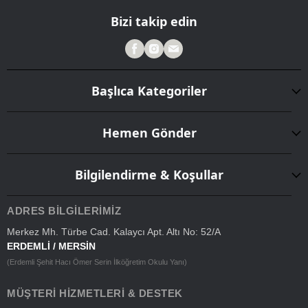
Bizi takip edin
Başlıca Kategoriler
Hemen Gönder
Bilgilendirme & Koşullar
ADRES BILGILERIMIZ
Merkez Mh. Türbe Cad. Kalaycı Apt. Altı No: 52/A
ERDEMLİ / MERSİN
(Erdemli Şehit Hacı Ömer Serin İlköğretim Okulu Yanı)
MÜŞTERI HIZMETLERI & DESTEK