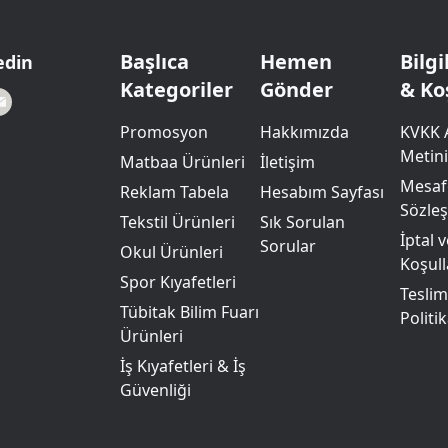
Powerbank Defter
Baskılı Masa Örtüsü
Wireless Masa Lambası
Başlıca
Hemen
Bilg
edin
Kategoriler
Gönder
& Ko
Promosyon
Hakkımızda
KVKK 
Metini
Matbaa Ürünleri
İletişim
Mesafe
Reklam Tabela
Hesabım Sayfası
Sözle
Tekstil Ürünleri
Sık Sorulan
İptal 
Sorular
Okul Ürünleri
Koşull
Spor Kıyafetleri
Teslim
Tübitak Bilim Fuarı
Politik
Ürünleri
İş Kıyafetleri & İş
Güvenliği