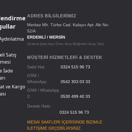
Okul Çantaları
ADRES BILGILERIMIZ
ilendirme
şullar
Merkez Mh. Türbe Cad. Kalaycı Apt. Altı No:
52/A
ERDEMLİ / MERSİN
Aydınlatma
(Erdemli Şehit Hacı Ömer Serin İlköğretim Okulu Yanı)
li Satış
MÜŞTERI HIZMETLERI & DESTEK
şmesi
Sabit Hat:
0324 515 96 73
ve İade
GSM /
arı
WhatsApp:
0542 303 03 33
at ve Kargo
GSM / WhatsApp
ası
2:
0530 499 40 33
Destek Hattı:
0324 515 96 73
MESAİ SAATLERİ İÇERİSİNDE BİZİMLE
İLETİŞİME GEÇEBİLİRSİNİZ.