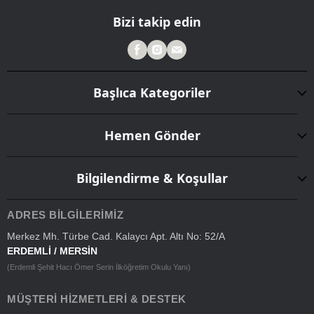
Bizi takip edin
Başlıca Kategoriler
Hemen Gönder
Bilgilendirme & Koşullar
ADRES BILGILERIMIZ
Merkez Mh. Türbe Cad. Kalaycı Apt. Altı No: 52/A
ERDEMLİ / MERSİN
(Erdemli Şehit Hacı Ömer Serin İlköğretim Okulu Yanı)
MÜŞTERI HIZMETLERI & DESTEK