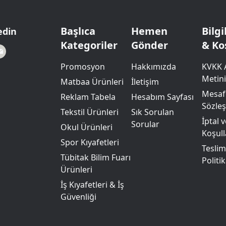
Powerbank Defter
Baskılı Masa Örtüsü
Wireless Masa Lambası
Başlıca
Hemen
Bilg
edin
Kategoriler
Gönder
& Ko
Promosyon
Hakkımızda
KVKK 
Metini
Matbaa Ürünleri
İletişim
Mesafe
Reklam Tabela
Hesabım Sayfası
Sözle
Tekstil Ürünleri
Sık Sorulan
İptal 
Sorular
Okul Ürünleri
Koşull
Spor Kıyafetleri
Teslim
Tübitak Bilim Fuarı
Politik
Ürünleri
İş Kıyafetleri & İş
Güvenliği