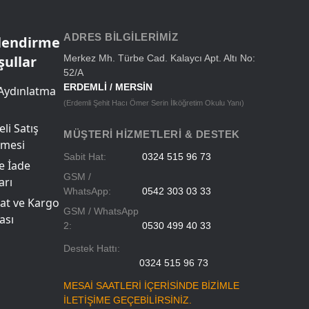
Okul Çantaları
ADRES BILGILERIMIZ
ilendirme
şullar
Merkez Mh. Türbe Cad. Kalaycı Apt. Altı No:
52/A
ERDEMLİ / MERSİN
Aydınlatma
(Erdemli Şehit Hacı Ömer Serin İlköğretim Okulu Yanı)
li Satış
MÜŞTERI HIZMETLERI & DESTEK
şmesi
Sabit Hat:
0324 515 96 73
ve İade
GSM /
arı
WhatsApp:
0542 303 03 33
at ve Kargo
GSM / WhatsApp
ası
2:
0530 499 40 33
Destek Hattı:
0324 515 96 73
MESAİ SAATLERİ İÇERİSİNDE BİZİMLE
İLETİŞİME GEÇEBİLİRSİNİZ.