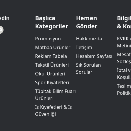
Powerbank Defter
Baskılı Masa Örtüsü
Wireless Masa Lambası
Başlıca
Hemen
Bilg
edin
Kategoriler
Gönder
& Ko
Promosyon
Hakkımızda
KVKK 
Metini
Matbaa Ürünleri
İletişim
Mesafe
Reklam Tabela
Hesabım Sayfası
Sözle
Tekstil Ürünleri
Sık Sorulan
İptal 
Sorular
Okul Ürünleri
Koşull
Spor Kıyafetleri
Teslim
Tübitak Bilim Fuarı
Politik
Ürünleri
İş Kıyafetleri & İş
Güvenliği