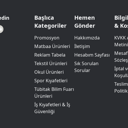
Powerbank Defter
Baskılı Masa Örtüsü
Wireless Masa Lambası
Başlıca
Hemen
Bilg
edin
Kategoriler
Gönder
& Ko
Promosyon
Hakkımızda
KVKK 
Metini
Matbaa Ürünleri
İletişim
Mesafe
Reklam Tabela
Hesabım Sayfası
Sözle
Tekstil Ürünleri
Sık Sorulan
İptal 
Sorular
Okul Ürünleri
Koşull
Spor Kıyafetleri
Teslim
Tübitak Bilim Fuarı
Politik
Ürünleri
İş Kıyafetleri & İş
Güvenliği