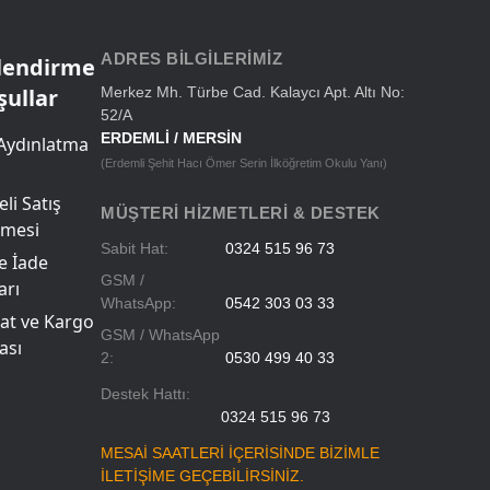
Okul Çantaları
ADRES BILGILERIMIZ
ilendirme
şullar
Merkez Mh. Türbe Cad. Kalaycı Apt. Altı No:
52/A
ERDEMLİ / MERSİN
Aydınlatma
(Erdemli Şehit Hacı Ömer Serin İlköğretim Okulu Yanı)
li Satış
MÜŞTERI HIZMETLERI & DESTEK
şmesi
Sabit Hat:
0324 515 96 73
ve İade
GSM /
arı
WhatsApp:
0542 303 03 33
at ve Kargo
GSM / WhatsApp
ası
2:
0530 499 40 33
Destek Hattı:
0324 515 96 73
MESAİ SAATLERİ İÇERİSİNDE BİZİMLE
İLETİŞİME GEÇEBİLİRSİNİZ.