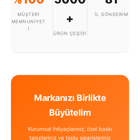
MÜŞTERI
+
İL GÖNDERIM
MEMNUNIYET
I
ÜRÜN ÇEŞIDI
Markanızı Birlikte
Büyütelim
Kurumsal ihtiyaçlarınız, özel baskı
talepleriniz ve toplu siparişleriniz