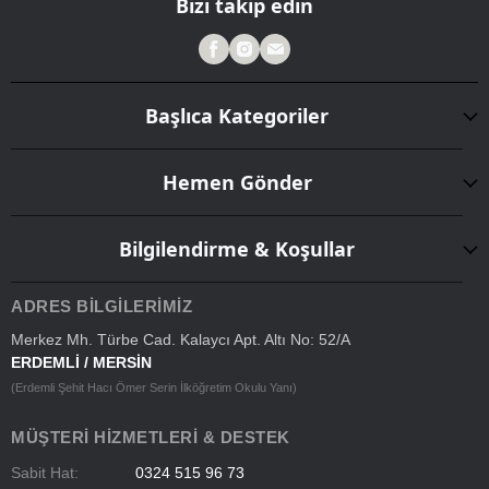
Bizi takip edin
Başlıca Kategoriler
Hemen Gönder
Bilgilendirme & Koşullar
ADRES BILGILERIMIZ
Merkez Mh. Türbe Cad. Kalaycı Apt. Altı No: 52/A
ERDEMLİ / MERSİN
(Erdemli Şehit Hacı Ömer Serin İlköğretim Okulu Yanı)
MÜŞTERI HIZMETLERI & DESTEK
Sabit Hat:
0324 515 96 73