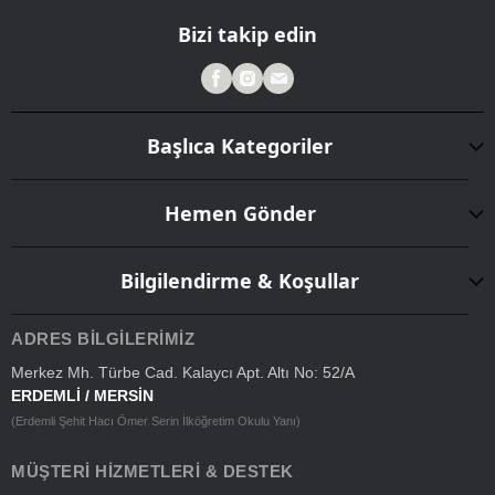
Bizi takip edin
Başlıca Kategoriler
Hemen Gönder
Bilgilendirme & Koşullar
ADRES BILGILERIMIZ
Merkez Mh. Türbe Cad. Kalaycı Apt. Altı No: 52/A
ERDEMLİ / MERSİN
(Erdemli Şehit Hacı Ömer Serin İlköğretim Okulu Yanı)
MÜŞTERI HIZMETLERI & DESTEK