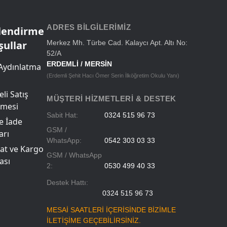
Okul Çantaları
ADRES BILGILERIMIZ
ilendirme
şullar
Merkez Mh. Türbe Cad. Kalaycı Apt. Altı No:
52/A
ERDEMLİ / MERSİN
Aydınlatma
(Erdemli Şehit Hacı Ömer Serin İlköğretim Okulu Yanı)
li Satış
MÜŞTERI HIZMETLERI & DESTEK
şmesi
Sabit Hat:
0324 515 96 73
ve İade
GSM /
arı
WhatsApp:
0542 303 03 33
at ve Kargo
GSM / WhatsApp
ası
2:
0530 499 40 33
Destek Hattı:
0324 515 96 73
MESAİ SAATLERİ İÇERİSİNDE BİZİMLE
İLETİŞİME GEÇEBİLİRSİNİZ.