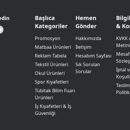
Powerbank Defter
Baskılı Masa Örtüsü
Wireless Masa Lambası
Başlıca
Hemen
Bilg
edin
Kategoriler
Gönder
& Ko
Promosyon
Hakkımızda
KVKK 
Metini
Matbaa Ürünleri
İletişim
Mesafe
Reklam Tabela
Hesabım Sayfası
Sözle
Tekstil Ürünleri
Sık Sorulan
İptal 
Sorular
Okul Ürünleri
Koşull
Spor Kıyafetleri
Teslim
Tübitak Bilim Fuarı
Politik
Ürünleri
İş Kıyafetleri & İş
Güvenliği