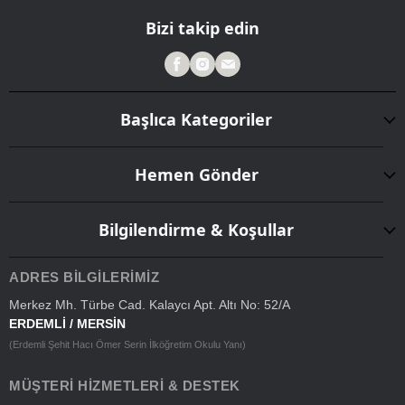
Bizi takip edin
Başlıca Kategoriler
Hemen Gönder
Bilgilendirme & Koşullar
ADRES BILGILERIMIZ
Merkez Mh. Türbe Cad. Kalaycı Apt. Altı No: 52/A
ERDEMLİ / MERSİN
(Erdemli Şehit Hacı Ömer Serin İlköğretim Okulu Yanı)
MÜŞTERI HIZMETLERI & DESTEK