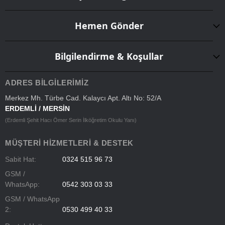
Hemen Gönder
Bilgilendirme & Koşullar
ADRES BILGILERIMIZ
Merkez Mh. Türbe Cad. Kalaycı Apt. Altı No: 52/A
ERDEMLİ / MERSİN
(Erdemli Şehit Hacı Ömer Serin İlköğretim Okulu Yanı)
MÜŞTERI HIZMETLERI & DESTEK
Sabit Hat:
0324 515 96 73
GSM /
WhatsApp:
0542 303 03 33
GSM / WhatsApp
2:
0530 499 40 33