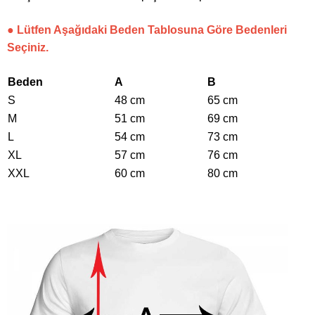
● Lütfen Aşağıdaki Beden Tablosuna Göre Bedenleri
Seçiniz.
Beden
A
B
S
48 cm
65 cm
M
51 cm
69 cm
L
54 cm
73 cm
XL
57 cm
76 cm
XXL
60 cm
80 cm