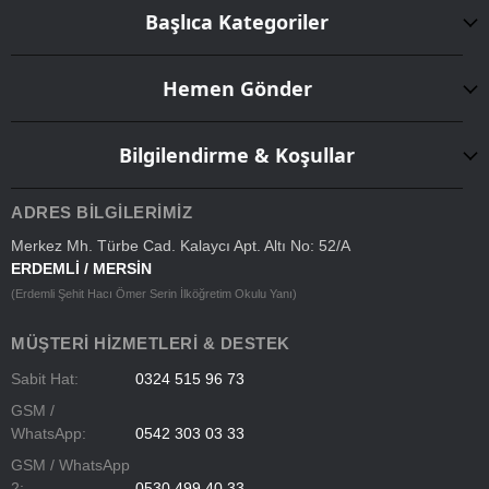
Başlıca Kategoriler
Hemen Gönder
Bilgilendirme & Koşullar
ADRES BILGILERIMIZ
Merkez Mh. Türbe Cad. Kalaycı Apt. Altı No: 52/A
ERDEMLİ / MERSİN
(Erdemli Şehit Hacı Ömer Serin İlköğretim Okulu Yanı)
MÜŞTERI HIZMETLERI & DESTEK
Sabit Hat:
0324 515 96 73
GSM /
WhatsApp:
0542 303 03 33
GSM / WhatsApp
2:
0530 499 40 33