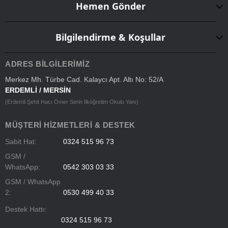
Hemen Gönder
Bilgilendirme & Koşullar
ADRES BILGILERIMIZ
Merkez Mh. Türbe Cad. Kalaycı Apt. Altı No: 52/A
ERDEMLİ / MERSİN
(Erdemli Şehit Hacı Ömer Serin İlköğretim Okulu Yanı)
MÜŞTERI HIZMETLERI & DESTEK
Sabit Hat:
0324 515 96 73
GSM /
WhatsApp:
0542 303 03 33
GSM / WhatsApp
2:
0530 499 40 33
Destek Hattı:
0324 515 96 73