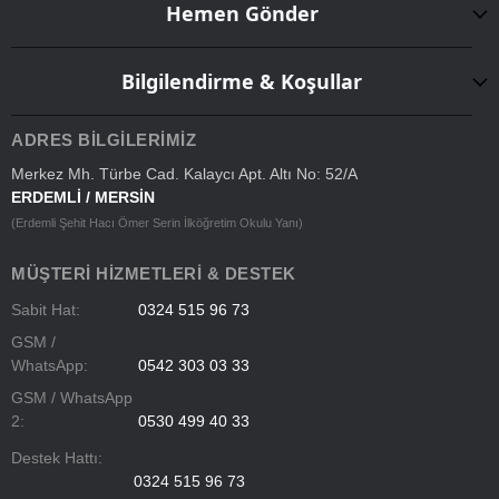
Hemen Gönder
Bilgilendirme & Koşullar
ADRES BILGILERIMIZ
Merkez Mh. Türbe Cad. Kalaycı Apt. Altı No: 52/A
ERDEMLİ / MERSİN
(Erdemli Şehit Hacı Ömer Serin İlköğretim Okulu Yanı)
MÜŞTERI HIZMETLERI & DESTEK
Sabit Hat:
0324 515 96 73
GSM /
WhatsApp:
0542 303 03 33
GSM / WhatsApp
2:
0530 499 40 33
Destek Hattı:
0324 515 96 73