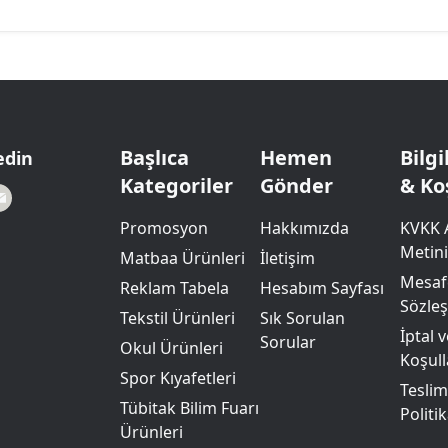
Başlıca
Hemen
Bilg
edin
Kategoriler
Gönder
& Ko
Promosyon
Hakkımızda
KVKK 
Metini
Matbaa Ürünleri
İletişim
Mesafe
Reklam Tabela
Hesabım Sayfası
Sözle
Tekstil Ürünleri
Sık Sorulan
İptal 
Sorular
Okul Ürünleri
Koşull
Spor Kıyafetleri
Teslim
Tübitak Bilim Fuarı
Politik
Ürünleri