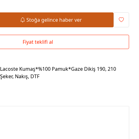
Okul Çantaları
Stoğa gelince haber ver
Fiyat teklifi al
e Lacoste Kumaş*%100 Pamuk*Gaze Dikiş 190, 210
Şeker, Nakış, DTF