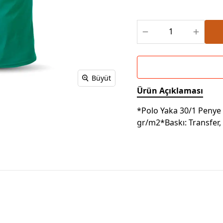
Powerbank Defter
Baskılı Masa Örtüsü
Wireless Masa Lambası
Büyüt
Ürün Açıklaması
*Polo Yaka 30/1 Peny
gr/m2*Baskı: Transfer, 