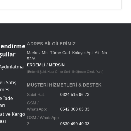
ADRES BILGILERIMIZ
ilendirme
şullar
Merkez Mh. Türbe Cad. Kalaycı Apt. Altı No:
52/A
ERDEMLİ / MERSİN
Aydınlatma
(Erdemli Şehit Hacı Ömer Serin İlköğretim Okulu Yanı)
li Satış
MÜŞTERI HIZMETLERI & DESTEK
şmesi
Sabit Hat:
0324 515 96 73
ve İade
GSM /
arı
WhatsApp:
0542 303 03 33
at ve Kargo
GSM / WhatsApp
ası
2:
0530 499 40 33