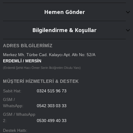
Hemen Gönder
Bilgilendirme & Koşullar
ADRES BILGILERIMIZ
Merkez Mh. Türbe Cad. Kalaycı Apt. Altı No: 52/A
ERDEMLİ / MERSİN
(Erdemli Şehit Hacı Ömer Serin İlköğretim Okulu Yanı)
MÜŞTERI HIZMETLERI & DESTEK
Sabit Hat:
0324 515 96 73
GSM /
WhatsApp:
0542 303 03 33
GSM / WhatsApp
2:
0530 499 40 33
Destek Hattı: