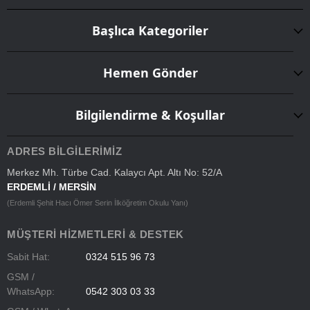
Başlıca Kategoriler
Hemen Gönder
Bilgilendirme & Koşullar
ADRES BILGILERIMIZ
Merkez Mh. Türbe Cad. Kalaycı Apt. Altı No: 52/A
ERDEMLİ / MERSİN
(Erdemli Şehit Hacı Ömer Serin İlköğretim Okulu Yanı)
MÜŞTERI HIZMETLERI & DESTEK
Sabit Hat:
0324 515 96 73
GSM /
WhatsApp:
0542 303 03 33