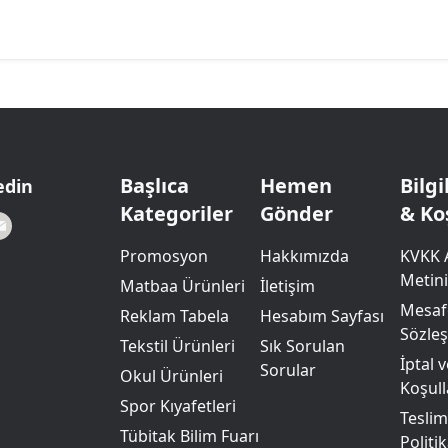
Başlıca
Hemen
Bilg
edin
Kategoriler
Gönder
& Ko
Promosyon
Hakkımızda
KVKK 
Metini
Matbaa Ürünleri
İletişim
Mesafe
Reklam Tabela
Hesabım Sayfası
Sözle
Tekstil Ürünleri
Sık Sorulan
İptal 
Sorular
Okul Ürünleri
Koşull
Spor Kıyafetleri
Teslim
Tübitak Bilim Fuarı
Politik