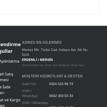
ADRES BILGILERIMIZ
ilendirme
şullar
Merkez Mh. Türbe Cad. Kalaycı Apt. Altı No:
52/A
ERDEMLİ / MERSİN
Aydınlatma
(Erdemli Şehit Hacı Ömer Serin İlköğretim Okulu Yanı)
li Satış
MÜŞTERI HIZMETLERI & DESTEK
şmesi
Sabit Hat:
0324 515 96 73
ve İade
GSM /
arı
WhatsApp:
0542 303 03 33
at ve Kargo
GSM / WhatsApp
ası