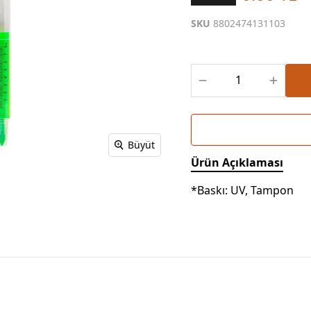
Powerbank Defter
Baskılı Masa Örtüsü
SKU
8802474131103
Wireless Masa Lambası
Büyüt
Ürün Açıklaması
*Baskı: UV, Tampon