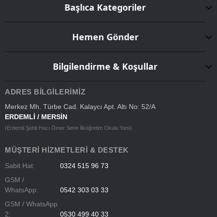
Başlıca Kategoriler
Hemen Gönder
Bilgilendirme & Koşullar
ADRES BILGILERIMIZ
Merkez Mh. Türbe Cad. Kalaycı Apt. Altı No: 52/A
ERDEMLİ / MERSİN
(Erdemli Şehit Hacı Ömer Serin İlköğretim Okulu Yanı)
MÜŞTERI HIZMETLERI & DESTEK
Sabit Hat:
0324 515 96 73
GSM /
WhatsApp:
0542 303 03 33
GSM / WhatsApp
2:
0530 499 40 33