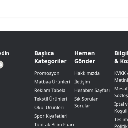
Başlıca
Hemen
Bilg
edin
Kategoriler
Gönder
& Ko
Promosyon
Hakkımızda
KVKK 
Metini
Matbaa Ürünleri
İletişim
Mesafe
Reklam Tabela
Hesabım Sayfası
Sözle
Tekstil Ürünleri
Sık Sorulan
İptal 
Sorular
Okul Ürünleri
Koşull
Spor Kıyafetleri
Teslim
Tübitak Bilim Fuarı
Politik