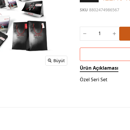
Powerbank Defter
Baskılı Masa Örtüsü
SKU
8802474986567
Wireless Masa Lambası
Büyüt
Ürün Açıklaması
Özel Seri Set