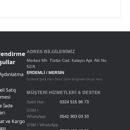
ADRES BILGILERIMIZ
ilendirme
şullar
Merkez Mh. Türbe Cad. Kalaycı Apt. Altı No:
52/A
ERDEMLİ / MERSİN
Aydınlatma
(Erdemli Şehit Hacı Ömer Serin İlköğretim Okulu Yanı)
li Satış
MÜŞTERI HIZMETLERI & DESTEK
şmesi
Sabit Hat:
0324 515 96 73
ve İade
GSM /
arı
WhatsApp:
0542 303 03 33
at ve Kargo
GSM / WhatsApp
ası