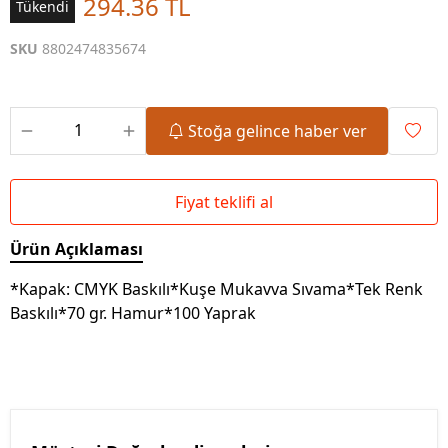
294.36 TL
Tükendi
SKU
8802474835674
Stoğa gelince haber ver
Fiyat teklifi al
Ürün Açıklaması
*Kapak: CMYK Baskılı*Kuşe Mukavva Sıvama*Tek Renk
Baskılı*70 gr. Hamur*100 Yaprak