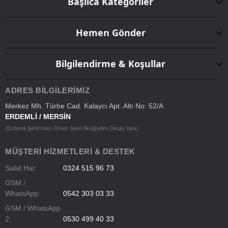
Başlıca Kategoriler
Hemen Gönder
Bilgilendirme & Koşullar
ADRES BILGILERIMIZ
Merkez Mh. Türbe Cad. Kalaycı Apt. Altı No: 52/A
ERDEMLİ / MERSİN
(Erdemli Şehit Hacı Ömer Serin İlköğretim Okulu Yanı)
MÜŞTERI HIZMETLERI & DESTEK
Sabit Hat:
0324 515 96 73
GSM /
WhatsApp:
0542 303 03 33
GSM / WhatsApp
2:
0530 499 40 33