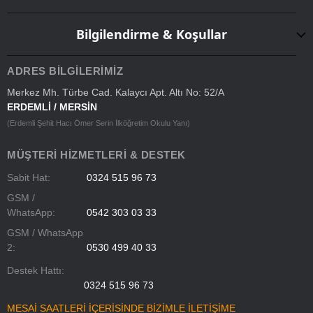
Bilgilendirme & Koşullar
ADRES BILGILERIMIZ
Merkez Mh. Türbe Cad. Kalaycı Apt. Altı No: 52/A
ERDEMLİ / MERSİN
(Erdemli Şehit Hacı Ömer Serin İlköğretim Okulu Yanı)
MÜŞTERI HIZMETLERI & DESTEK
Sabit Hat:
0324 515 96 73
GSM /
WhatsApp:
0542 303 03 33
GSM / WhatsApp
2:
0530 499 40 33
Destek Hattı:
0324 515 96 73
MESAİ SAATLERİ İÇERİSİNDE BİZİMLE İLETİŞİME