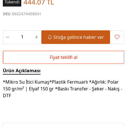
444.07 TL
Tükendi
SKU
8802474468841
Stoğa gelince haber ver
Fiyat teklifi al
Ürün Açıklaması
*Mikro Su İtici Kumaş*Plastik Fermuarlı *Ağırlık: Polar
150 gr/m² | Elyaf 150 gr *Baskı Transfer - Şeker - Nakış -
DTF