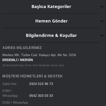
Başlıca Kategoriler
Hemen Gönder
Bilgilendirme & Koşullar
ADRES BILGILERIMIZ
Merkez Mh. Türbe Cad. Kalaycı Apt. Altı No: 52/A
ERDEMLİ / MERSİN
(Erdemli Şehit Hacı Ömer Serin İlköğretim Okulu Yanı)
MÜŞTERI HIZMETLERI & DESTEK
Sabit Hat:
0324 515 96 73
GSM /
WhatsApp:
0542 303 03 33
GSM / WhatsApp