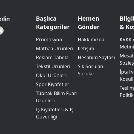
Powerbank Defter
Baskılı Masa Örtüsü
Wireless Masa Lambası
Başlıca
Hemen
Bilg
edin
Kategoriler
Gönder
& Ko
Promosyon
Hakkımızda
KVKK 
Metini
Matbaa Ürünleri
İletişim
Mesafe
Reklam Tabela
Hesabım Sayfası
Sözle
Tekstil Ürünleri
Sık Sorulan
İptal 
Sorular
Okul Ürünleri
Koşull
Spor Kıyafetleri
Teslim
Tübitak Bilim Fuarı
Politik
Ürünleri
İş Kıyafetleri & İş
Güvenliği