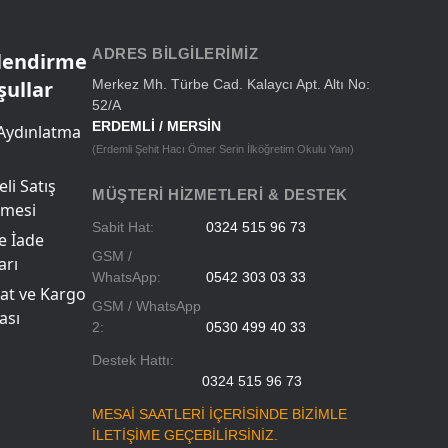
Okul Çantaları
ADRES BILGILERIMIZ
ilendirme
şullar
Merkez Mh. Türbe Cad. Kalaycı Apt. Altı No:
52/A
ERDEMLİ / MERSİN
Aydınlatma
(Erdemli Şehit Hacı Ömer Serin İlköğretim Okulu Yanı)
li Satış
MÜŞTERI HIZMETLERI & DESTEK
şmesi
Sabit Hat:
0324 515 96 73
ve İade
GSM /
arı
WhatsApp:
0542 303 03 33
at ve Kargo
GSM / WhatsApp
ası
2:
0530 499 40 33
Destek Hattı:
0324 515 96 73
MESAİ SAATLERİ İÇERİSİNDE BİZİMLE
İLETİŞİME GEÇEBİLİRSİNİZ.