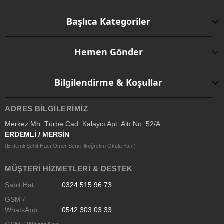
Başlıca Kategoriler
Hemen Gönder
Bilgilendirme & Koşullar
ADRES BILGILERIMIZ
Merkez Mh. Türbe Cad. Kalaycı Apt. Altı No: 52/A
ERDEMLİ / MERSİN
(Erdemli Şehit Hacı Ömer Serin İlköğretim Okulu Yanı)
MÜŞTERI HIZMETLERI & DESTEK
Sabit Hat:
0324 515 96 73
GSM /
WhatsApp:
0542 303 03 33