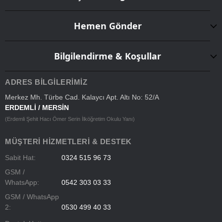
Hemen Gönder
Bilgilendirme & Koşullar
ADRES BILGILERIMIZ
Merkez Mh. Türbe Cad. Kalaycı Apt. Altı No: 52/A
ERDEMLİ / MERSİN
(Erdemli Şehit Hacı Ömer Serin İlköğretim Okulu Yanı)
MÜŞTERI HIZMETLERI & DESTEK
Sabit Hat:
0324 515 96 73
GSM /
WhatsApp:
0542 303 03 33
GSM / WhatsApp
2:
0530 499 40 33