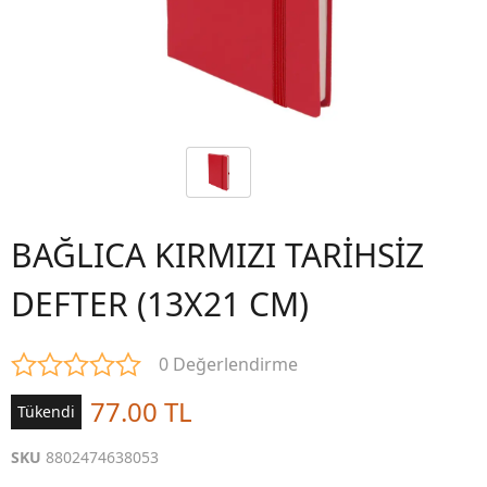
BAĞLICA KIRMIZI TARİHSİZ
DEFTER (13X21 CM)
0 Değerlendirme
77.00 TL
Tükendi
SKU
8802474638053