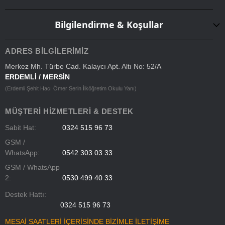
Bilgilendirme & Koşullar
ADRES BILGILERIMIZ
Merkez Mh. Türbe Cad. Kalaycı Apt. Altı No: 52/A
ERDEMLİ / MERSİN
(Erdemli Şehit Hacı Ömer Serin İlköğretim Okulu Yanı)
MÜŞTERI HIZMETLERI & DESTEK
Sabit Hat:
0324 515 96 73
GSM /
WhatsApp:
0542 303 03 33
GSM / WhatsApp
2:
0530 499 40 33
Destek Hattı:
0324 515 96 73
MESAİ SAATLERİ İÇERİSİNDE BİZİMLE İLETİŞİME