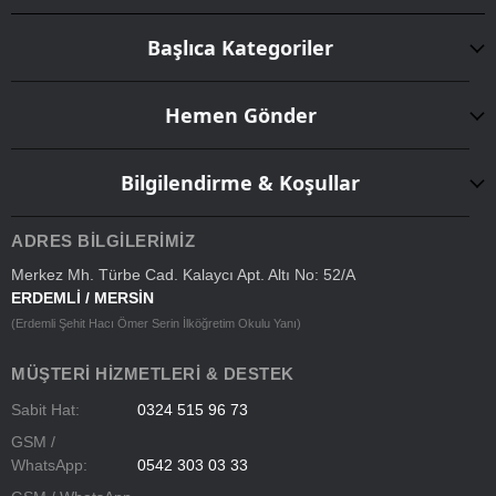
Başlıca Kategoriler
Hemen Gönder
Bilgilendirme & Koşullar
ADRES BILGILERIMIZ
Merkez Mh. Türbe Cad. Kalaycı Apt. Altı No: 52/A
ERDEMLİ / MERSİN
(Erdemli Şehit Hacı Ömer Serin İlköğretim Okulu Yanı)
MÜŞTERI HIZMETLERI & DESTEK
Sabit Hat:
0324 515 96 73
GSM /
WhatsApp:
0542 303 03 33