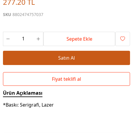
277.20 TL
SKU
8802474757037
Sepete Ekle
Satın Al
Fiyat teklifi al
Ürün Açıklaması
*Baskı: Serigrafi, Lazer