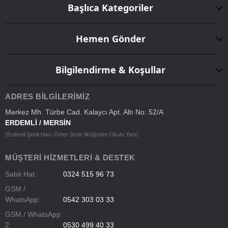
Başlıca Kategoriler
Hemen Gönder
Bilgilendirme & Koşullar
ADRES BILGILERIMIZ
Merkez Mh. Türbe Cad. Kalaycı Apt. Altı No: 52/A
ERDEMLİ / MERSİN
(Erdemli Şehit Hacı Ömer Serin İlköğretim Okulu Yanı)
MÜŞTERI HIZMETLERI & DESTEK
Sabit Hat:
0324 515 96 73
GSM /
WhatsApp:
0542 303 03 33
GSM / WhatsApp
2:
0530 499 40 33