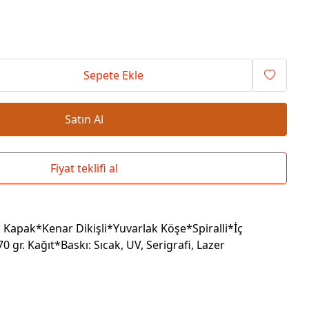
Okul Çantaları
Sepete Ekle
Satın Al
Fiyat teklifi al
Kapak*Kenar Dikişli*Yuvarlak Köşe*Spiralli*İç
0 gr. Kağıt*Baskı: Sıcak, UV, Serigrafi, Lazer