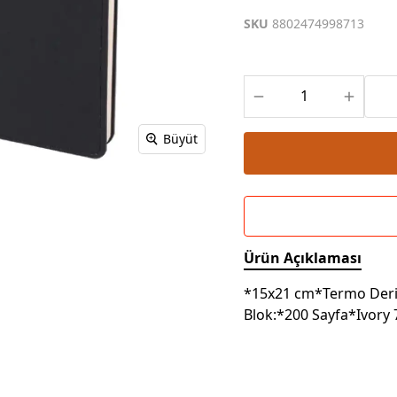
Powerbank Defter
Baskılı Masa Örtüsü
SKU
8802474998713
Wireless Masa Lambası
Büyüt
Ürün Açıklaması
*15x21 cm*Termo Deri 
Blok:*200 Sayfa*Ivory 7