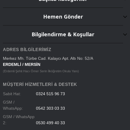
Hemen Gönder
Bilgilendirme & Koşullar
ADRES BILGILERIMIZ
Merkez Mh. Türbe Cad. Kalaycı Apt. Altı No: 52/A
ERDEMLİ / MERSİN
(Erdemli Şehit Hacı Ömer Serin İlköğretim Okulu Yanı)
MÜŞTERI HIZMETLERI & DESTEK
Sabit Hat:
0324 515 96 73
GSM /
WhatsApp:
0542 303 03 33
GSM / WhatsApp
2:
0530 499 40 33