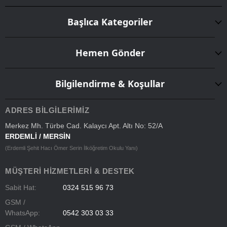
Başlıca Kategoriler
Hemen Gönder
Bilgilendirme & Koşullar
ADRES BILGILERIMIZ
Merkez Mh. Türbe Cad. Kalaycı Apt. Altı No: 52/A
ERDEMLİ / MERSİN
(Erdemli Şehit Hacı Ömer Serin İlköğretim Okulu Yanı)
MÜŞTERI HIZMETLERI & DESTEK
Sabit Hat:
0324 515 96 73
GSM /
WhatsApp:
0542 303 03 33