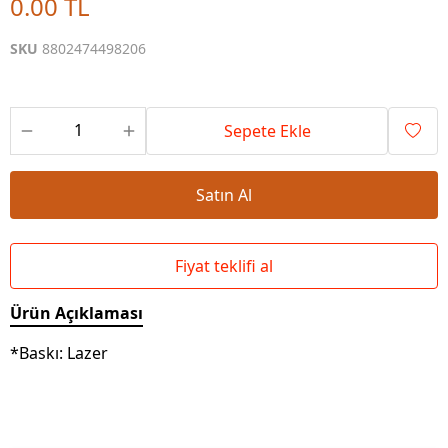
0.00 TL
SKU
8802474498206
Sepete Ekle
Satın Al
Fiyat teklifi al
Ürün Açıklaması
*Baskı: Lazer