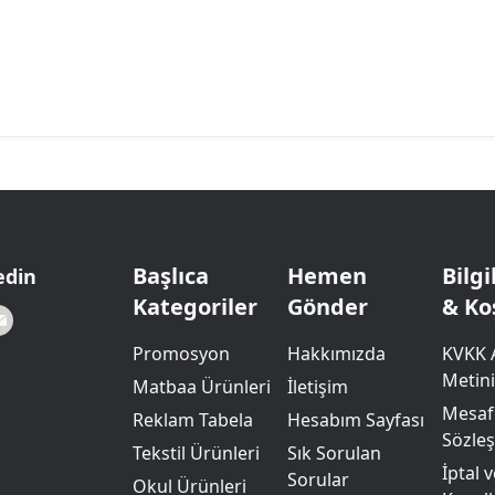
Başlıca
Hemen
Bilg
edin
Kategoriler
Gönder
& Ko
Promosyon
Hakkımızda
KVKK 
Metini
Matbaa Ürünleri
İletişim
Mesafe
Reklam Tabela
Hesabım Sayfası
Sözle
Tekstil Ürünleri
Sık Sorulan
İptal 
Sorular
Okul Ürünleri