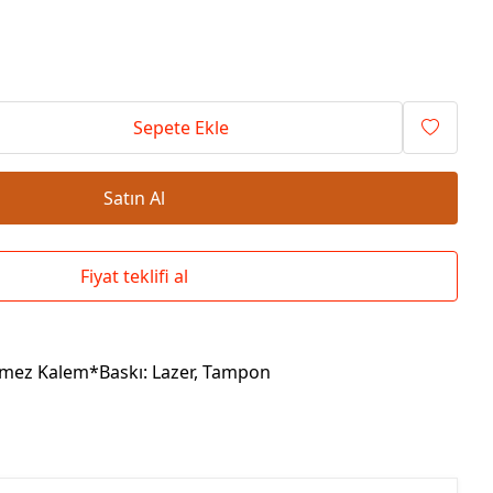
Okul Çantaları
Sepete Ekle
Satın Al
Fiyat teklifi al
nmez Kalem*Baskı: Lazer, Tampon