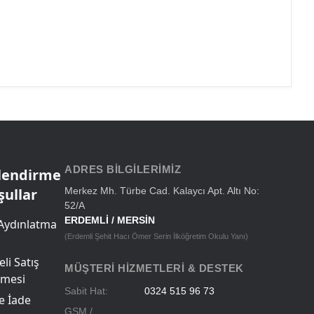
ADRES BILGILERIMIZ
ilendirme
şullar
Merkez Mh. Türbe Cad. Kalaycı Apt. Altı No:
52/A
ERDEMLİ / MERSİN
Aydınlatma
(Erdemli Şehit Hacı Ömer Serin İlköğretim Okulu Yanı)
li Satış
MÜŞTERI HIZMETLERI & DESTEK
şmesi
Sabit Hat:
0324 515 96 73
ve İade
GSM /