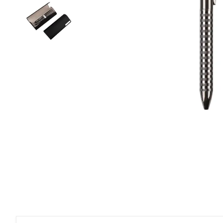
Roller Kalemler
Scrikss Kalemler