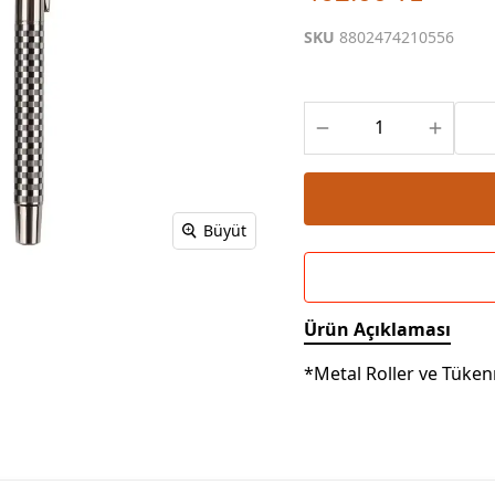
Powerbank Defter
Baskılı Masa Örtüsü
SKU
8802474210556
Wireless Masa Lambası
Büyüt
Ürün Açıklaması
*Metal Roller ve Tüke