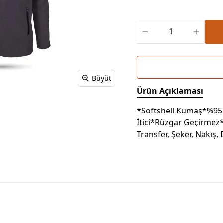
Powerbank Defter
Baskılı Masa Örtüsü
Wireless Masa Lambası
Büyüt
Ürün Açıklaması
*Softshell Kumaş*%95 
İtici*Rüzgar Geçirmez*
Transfer, Şeker, Nakış,