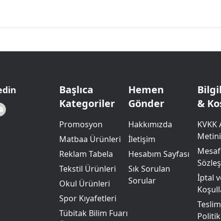
Başlıca
Hemen
Bilg
edin
Kategoriler
Gönder
& Ko
Promosyon
Hakkımızda
KVKK 
Metini
Matbaa Ürünleri
İletişim
Mesafe
Reklam Tabela
Hesabım Sayfası
Sözle
Tekstil Ürünleri
Sık Sorulan
İptal 
Sorular
Okul Ürünleri
Koşull
Spor Kıyafetleri
Teslim
Tübitak Bilim Fuarı
Politik