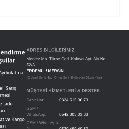
ADRES BILGILERIMIZ
ilendirme
şullar
Merkez Mh. Türbe Cad. Kalaycı Apt. Altı No:
52/A
ERDEMLİ / MERSİN
Aydınlatma
(Erdemli Şehit Hacı Ömer Serin İlköğretim Okulu Yanı)
li Satış
MÜŞTERI HIZMETLERI & DESTEK
şmesi
Sabit Hat:
0324 515 96 73
ve İade
GSM /
arı
WhatsApp:
0542 303 03 33
at ve Kargo
GSM / WhatsApp
ası
2:
0530 499 40 33