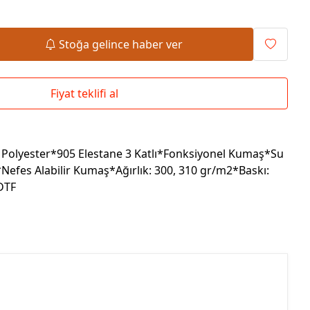
Okul Çantaları
Stoğa gelince haber ver
Fiyat teklifi al
Polyester*905 Elestane 3 Katlı*Fonksiyonel Kumaş*Su
Nefes Alabilir Kumaş*Ağırlık: 300, 310 gr/m2*Baskı:
 DTF