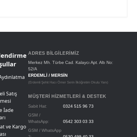
ADRES BILGILERIMIZ
ilendirme
şullar
Merkez Mh. Türbe Cad. Kalaycı Apt. Altı No:
52/A
ERDEMLİ / MERSİN
Aydınlatma
(Erdemli Şehit Hacı Ömer Serin İlköğretim Okulu Yanı)
li Satış
MÜŞTERI HIZMETLERI & DESTEK
şmesi
Sabit Hat:
0324 515 96 73
ve İade
GSM /
arı
WhatsApp:
0542 303 03 33
at ve Kargo
GSM / WhatsApp
ası
2:
0530 499 40 33