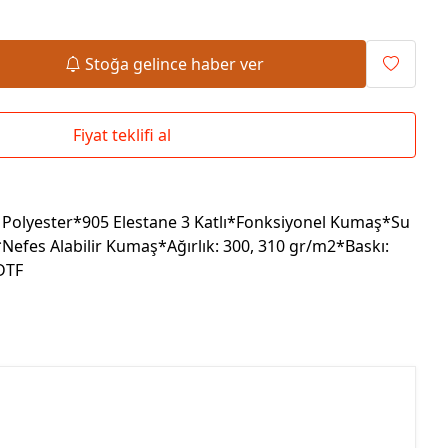
Okul Çantaları
Stoğa gelince haber ver
Fiyat teklifi al
Polyester*905 Elestane 3 Katlı*Fonksiyonel Kumaş*Su
Nefes Alabilir Kumaş*Ağırlık: 300, 310 gr/m2*Baskı:
 DTF