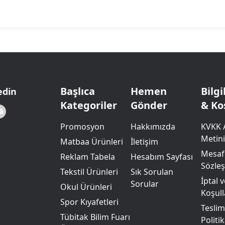
Başlıca
Hemen
Bilg
edin
Kategoriler
Gönder
& Ko
Promosyon
Hakkımızda
KVKK 
Metini
Matbaa Ürünleri
İletişim
Mesafe
Reklam Tabela
Hesabım Sayfası
Sözle
Tekstil Ürünleri
Sık Sorulan
İptal 
Sorular
Okul Ürünleri
Koşull
Spor Kıyafetleri
Teslim
Tübitak Bilim Fuarı
Politik