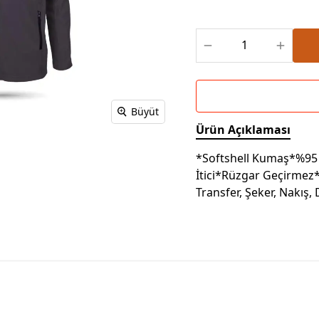
Powerbank Defter
Baskılı Masa Örtüsü
Wireless Masa Lambası
Büyüt
Ürün Açıklaması
*Softshell Kumaş*%95 
İtici*Rüzgar Geçirmez*
Transfer, Şeker, Nakış,