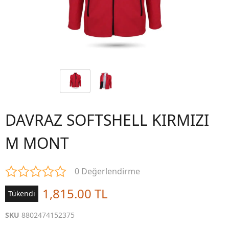
DAVRAZ SOFTSHELL KIRMIZI
M MONT
0 Değerlendirme
1,815.00 TL
Tükendi
SKU
8802474152375