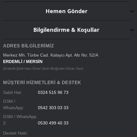
Hemen Gönder
Bilgilendirme & Koşullar
ADRES BILGILERIMIZ
Merkez Mh. Türbe Cad. Kalaycı Apt. Altı No: 52/A
ERDEMLİ / MERSİN
(Erdemli Şehit Hacı Ömer Serin İlköğretim Okulu Yanı)
MÜŞTERI HIZMETLERI & DESTEK
Sabit Hat:
0324 515 96 73
GSM /
WhatsApp:
0542 303 03 33
GSM / WhatsApp
2:
0530 499 40 33
Destek Hattı: