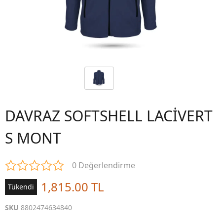
DAVRAZ SOFTSHELL LACİVERT
S MONT
0 Değerlendirme
1,815.00 TL
Tükendi
SKU
8802474634840