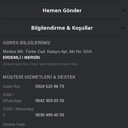
Hemen Gönder
Bilgilendirme & Koşullar
ADRES BILGILERIMIZ
Merkez Mh. Türbe Cad. Kalaycı Apt. Altı No: 52/A
ERDEMLİ / MERSİN
(Erdemli Şehit Hacı Ömer Serin İlköğretim Okulu Yanı)
MÜŞTERI HIZMETLERI & DESTEK
Sabit Hat:
0324 515 96 73
GSM /
WhatsApp:
0542 303 03 33
GSM / WhatsApp
2:
0530 499 40 33
Destek Hattı: