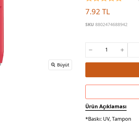
Powerbank Defter
Baskılı Masa Örtüsü
7.92 TL
Wireless Masa Lambası
SKU
8802474688942
Büyüt
Ürün Açıklaması
*Baskı: UV, Tampon