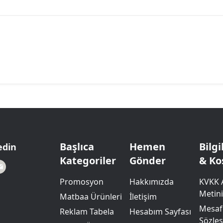
Başlıca
Hemen
Bilg
edin
Kategoriler
Gönder
& Ko
Promosyon
Hakkımızda
KVKK 
Metini
Matbaa Ürünleri
İletişim
Mesafe
Reklam Tabela
Hesabım Sayfası
Sözle