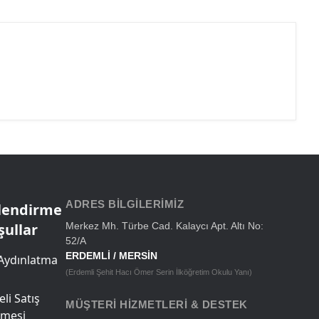
ADRES BILGILERIMIZ
ilendirme
şullar
Merkez Mh. Türbe Cad. Kalaycı Apt. Altı No:
52/A
ERDEMLİ / MERSİN
Aydınlatma
(Erdemli Şehit Hacı Ömer Serin İlköğretim Okulu Yanı)
li Satış
MÜŞTERI HIZMETLERI & DESTEK
şmesi