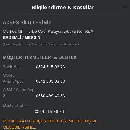
Bilgilendirme & Koşullar
ADRES BILGILERIMIZ
Merkez Mh. Türbe Cad. Kalaycı Apt. Altı No: 52/A
ERDEMLİ / MERSİN
(Erdemli Şehit Hacı Ömer Serin İlköğretim Okulu Yanı)
MÜŞTERI HIZMETLERI & DESTEK
Sabit Hat:
0324 515 96 73
GSM /
WhatsApp:
0542 303 03 33
GSM / WhatsApp
2:
0530 499 40 33
Destek Hattı:
0324 515 96 73
MESAİ SAATLERİ İÇERİSİNDE BİZİMLE İLETİŞİME
GEÇEBİLİRSİNİZ.