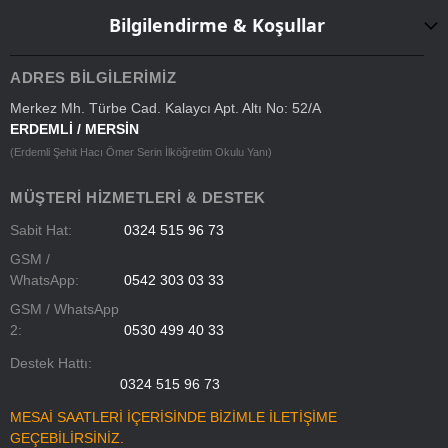
Bilgilendirme & Koşullar
ADRES BILGILERIMIZ
Merkez Mh. Türbe Cad. Kalaycı Apt. Altı No: 52/A
ERDEMLİ / MERSİN
(Erdemli Şehit Hacı Ömer Serin İlköğretim Okulu Yanı)
MÜŞTERI HIZMETLERI & DESTEK
Sabit Hat:
0324 515 96 73
GSM /
WhatsApp:
0542 303 03 33
GSM / WhatsApp
2:
0530 499 40 33
Destek Hattı:
0324 515 96 73
MESAİ SAATLERİ İÇERİSİNDE BİZİMLE İLETİŞİME
GEÇEBİLİRSİNİZ.