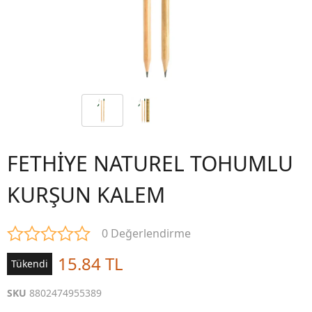
FETHİYE NATUREL TOHUMLU
KURŞUN KALEM
0 Değerlendirme
15.84 TL
Tükendi
SKU
8802474955389