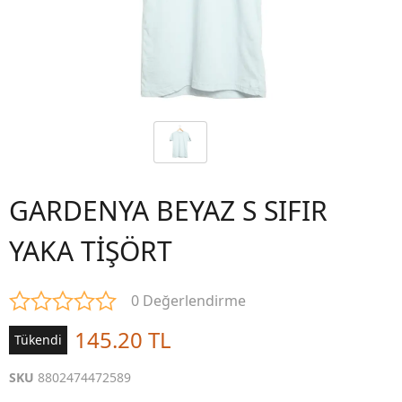
GARDENYA BEYAZ S SIFIR
YAKA TİŞÖRT
0 Değerlendirme
145.20 TL
Tükendi
SKU
8802474472589