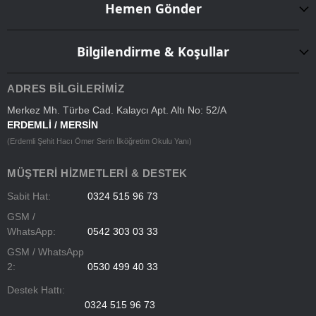
Hemen Gönder
Bilgilendirme & Koşullar
ADRES BILGILERIMIZ
Merkez Mh. Türbe Cad. Kalaycı Apt. Altı No: 52/A
ERDEMLİ / MERSİN
(Erdemli Şehit Hacı Ömer Serin İlköğretim Okulu Yanı)
MÜŞTERI HIZMETLERI & DESTEK
Sabit Hat:
0324 515 96 73
GSM /
WhatsApp:
0542 303 03 33
GSM / WhatsApp
2:
0530 499 40 33
Destek Hattı:
0324 515 96 73