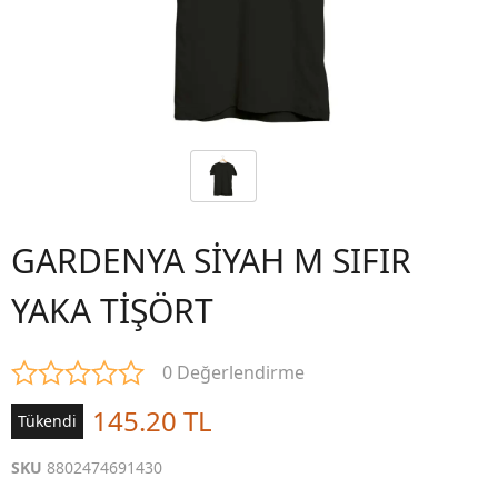
GARDENYA SİYAH M SIFIR
YAKA TİŞÖRT
0 Değerlendirme
145.20 TL
Tükendi
SKU
8802474691430