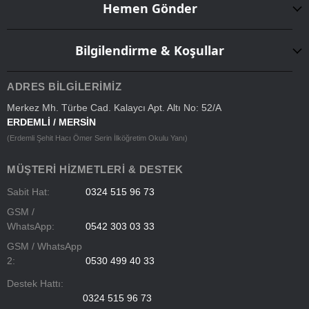
Hemen Gönder
Bilgilendirme & Koşullar
ADRES BILGILERIMIZ
Merkez Mh. Türbe Cad. Kalaycı Apt. Altı No: 52/A
ERDEMLİ / MERSİN
(Erdemli Şehit Hacı Ömer Serin İlköğretim Okulu Yanı)
MÜŞTERI HIZMETLERI & DESTEK
Sabit Hat:
0324 515 96 73
GSM /
WhatsApp:
0542 303 03 33
GSM / WhatsApp
2:
0530 499 40 33
Destek Hattı:
0324 515 96 73