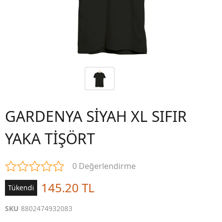
GARDENYA SİYAH XL SIFIR
YAKA TİŞÖRT
0 Değerlendirme
145.20 TL
Tükendi
SKU
8802474932083