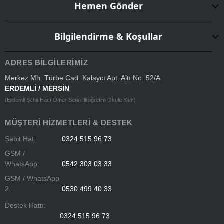
Hemen Gönder
Bilgilendirme & Koşullar
ADRES BILGILERIMIZ
Merkez Mh. Türbe Cad. Kalaycı Apt. Altı No: 52/A
ERDEMLİ / MERSİN
(Erdemli Şehit Hacı Ömer Serin İlköğretim Okulu Yanı)
MÜŞTERI HIZMETLERI & DESTEK
Sabit Hat:
0324 515 96 73
GSM /
WhatsApp:
0542 303 03 33
GSM / WhatsApp
2:
0530 499 40 33
Destek Hattı:
0324 515 96 73