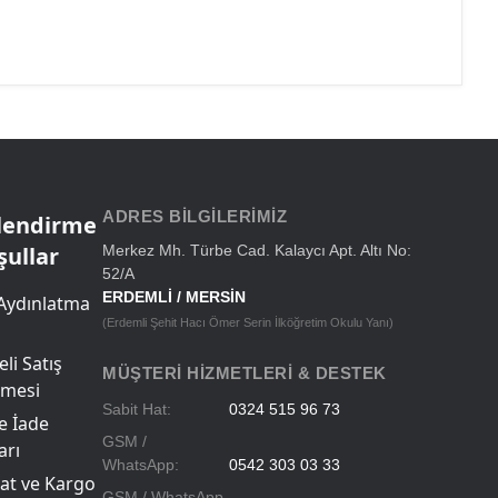
ADRES BILGILERIMIZ
ilendirme
şullar
Merkez Mh. Türbe Cad. Kalaycı Apt. Altı No:
52/A
ERDEMLİ / MERSİN
Aydınlatma
(Erdemli Şehit Hacı Ömer Serin İlköğretim Okulu Yanı)
li Satış
MÜŞTERI HIZMETLERI & DESTEK
şmesi
Sabit Hat:
0324 515 96 73
ve İade
GSM /
arı
WhatsApp:
0542 303 03 33
at ve Kargo
GSM / WhatsApp