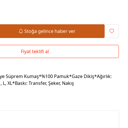
Okul Çantaları
Stoğa gelince haber ver
Fiyat teklifi al
enye Süprem Kumaş*%100 Pamuk*Gaze Dikiş*Ağırlık:
L, XL*Baskı: Transfer, Şeker, Nakış