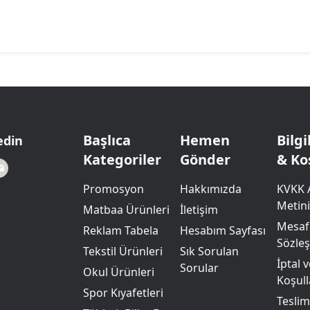
Başlıca
Hemen
Bilg
edin
Kategoriler
Gönder
& Ko
Promosyon
Hakkımızda
KVKK 
Metini
Matbaa Ürünleri
İletişim
Mesafe
Reklam Tabela
Hesabım Sayfası
Sözle
Tekstil Ürünleri
Sık Sorulan
İptal 
Sorular
Okul Ürünleri
Koşull
Spor Kıyafetleri
Teslim