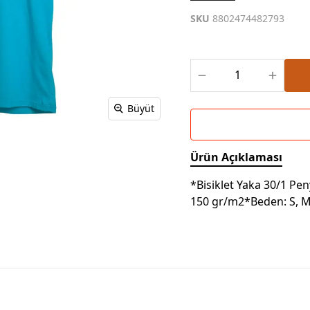
Powerbank Defter
Baskılı Masa Örtüsü
SKU
8802474482793
Wireless Masa Lambası
Büyüt
Ürün Açıklaması
*Bisiklet Yaka 30/1 P
150 gr/m2*Beden: S, M, 