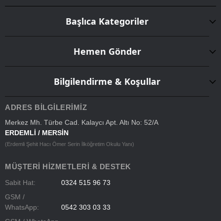
Başlıca Kategoriler
Hemen Gönder
Bilgilendirme & Koşullar
ADRES BILGILERIMIZ
Merkez Mh. Türbe Cad. Kalaycı Apt. Altı No: 52/A
ERDEMLİ / MERSİN
(Erdemli Şehit Hacı Ömer Serin İlköğretim Okulu Yanı)
MÜŞTERI HIZMETLERI & DESTEK
Sabit Hat:
0324 515 96 73
GSM /
WhatsApp:
0542 303 03 33