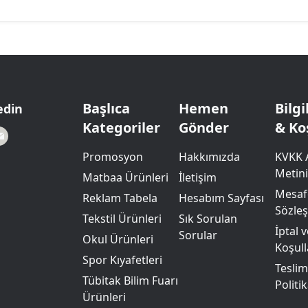
Başlıca
Hemen
Bilg
edin
Kategoriler
Gönder
& Ko
Promosyon
Hakkımızda
KVKK 
Metini
Matbaa Ürünleri
İletişim
Mesafe
Reklam Tabela
Hesabım Sayfası
Sözle
Tekstil Ürünleri
Sık Sorulan
İptal 
Sorular
Okul Ürünleri
Koşull
Spor Kıyafetleri
Teslim
Tübitak Bilim Fuarı
Politik
Ürünleri