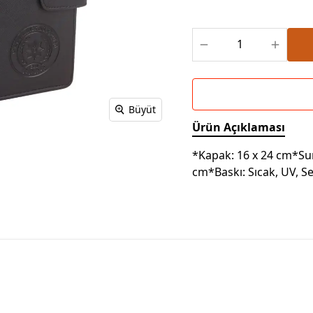
Powerbank Defter
Baskılı Masa Örtüsü
Wireless Masa Lambası
Büyüt
Ürün Açıklaması
*Kapak: 16 x 24 cm*Su
cm*Baskı: Sıcak, UV, Se