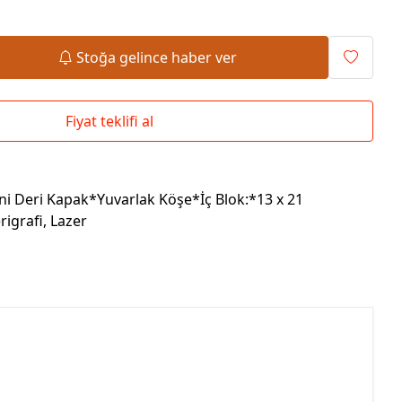
Okul Çantaları
Stoğa gelince haber ver
Fiyat teklifi al
ni Deri Kapak*Yuvarlak Köşe*İç Blok:*13 x 21
rigrafi, Lazer