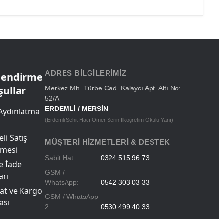
ADRES BILGILERIMIZ
ilendirme
şullar
Merkez Mh. Türbe Cad. Kalaycı Apt. Altı No:
52/A
ERDEMLİ / MERSİN
Aydınlatma
(Erdemli Şehit Hacı Ömer Serin İlköğretim Okulu Yanı)
li Satış
MÜŞTERI HIZMETLERI & DESTEK
şmesi
Sabit Hat:
0324 515 96 73
ve İade
GSM /
arı
WhatsApp:
0542 303 03 33
at ve Kargo
GSM / WhatsApp
ası
2:
0530 499 40 33