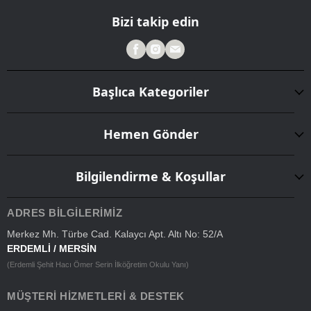
Bizi takip edin
Başlıca Kategoriler
Hemen Gönder
Bilgilendirme & Koşullar
ADRES BILGILERIMIZ
Merkez Mh. Türbe Cad. Kalaycı Apt. Altı No: 52/A
ERDEMLİ / MERSİN
(Erdemli Şehit Hacı Ömer Serin İlköğretim Okulu Yanı)
MÜŞTERI HIZMETLERI & DESTEK